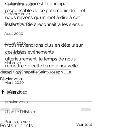
Catholique qui est la principale 
Novembre 2020
responsable de ce patrimonicide — et 
Octobre 2020
nous n’avons qu’un mot à dire à cet 
Septembre 2020
instant : « Dieu reconnaîtra les siens ».
Aout 2020
Juillet 2020
Nous reviendrons plus en détails sur 
ces tristes événements 
Juin 2020
ultérieurement, le temps de nous 
Mai 2020
remettre de cette terrible nouvelle.
demolition
Chapelle
Saint-Joseph
Lille
Avril 2020
Février 2021
Mars 2020
Février 2020
Janvier 2020
J'habite l'Histoire
Points de vue
Voir tout
Posts récents