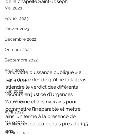
de la chapelle Saint-Joseph.
Mai 2023
Février 2023
Janvier 2023
Décembre 2022
Octobre 2022
Septembre 2022
Aout 2022
La « toute puissance publique » a 
sans doute décidé qu’il ne fallait pas 
Juillet 2022
attendre le verdict des différents 
Juin 2022
recours en justice d’Urgences 
Patrimoine et des riverains pour 
Mai 2022
commettre l’irréparable et mettre 
Avril 2022
ainsi un terme à la présence de 
Mars 2022
l’édifice en ce lieu depuis près de 135 
ans. 
Février 2022