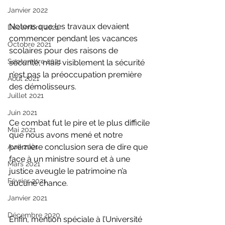
Janvier 2022
Notons que les travaux devaient 
Décembre 2021
commencer pendant les vacances 
Octobre 2021
scolaires pour des raisons de 
Septembre 2021
sécurité, mais visiblement la sécurité 
n’est pas la préoccupation première 
Aout 2021
des démolisseurs.
Juillet 2021
Juin 2021
Ce combat fut le pire et le plus difficile 
Mai 2021
que nous avons mené et notre 
première conclusion sera de dire que 
Avril 2021
face à un ministre sourd et à une 
Mars 2021
justice aveugle le patrimoine n’a 
Février 2021
aucune chance.
Janvier 2021
Décembre 2020
Enfin, mention spéciale à l’Université 