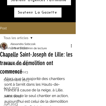
Soutenir Urgences Patrimoine
Soutenir La Gazette
Post
Tous les articles
Alexandra Sobczak
Tous les articles
10 févr. 2021
1 min de lecture
Chapelle Saint-Joseph de Lille: les
Mai 2024
travaux de démolition ont
Décembre 2023
commencé
Novembre 2023
Alors que la majorité des chantiers 
Septembre 2023
sont à l’arrêt dans les Hauts-de-
Aout 2023
France à cause de la neige, à Lille, 
sans doute le seul chantier en action, 
Juillet 2023
aujourd’hui est celui de la démolition 
Juin 2023