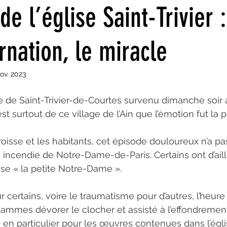
de l’église Saint-Trivier 
Juin 2022
Mai 2022
Avril 2022
Mars 2022
Fév
rnation, le miracle
nov. 2023
21
Septembre 2021
Aout 2021
Juillet 2021
Ju
ise de Saint-Trivier-de-Courtes survenu dimanche soir
est surtout de ce village de l’Ain que l’émotion fut la 
roisse et les habitants, cet épisode douloureux n’a pa
e incendie de Notre-Dame-de-Paris. Certains ont d’aill
se « la petite Notre-Dame ».
 certains, voire le traumatisme pour d’autres, l’heure 
flammes dévorer le clocher et assisté à l’effondrement
e, en particulier pour les œuvres contenues dans l’égli