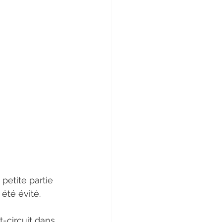
petite partie 
 été évité.
-circuit dans 