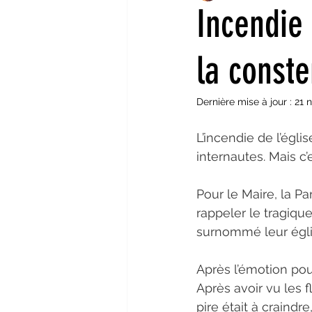
Incendie 
Aout 2022
Juillet 2022
la conste
Dernière mise à jour :
21 
Décembre 2021
Octobre 20
L’incendie de l’égl
internautes. Mais c’
Avril 2021
Mars 2021
Pour le Maire, la Pa
rappeler le tragiqu
surnommé leur égli
Après l’émotion pour
Après avoir vu les 
pire était à craindr