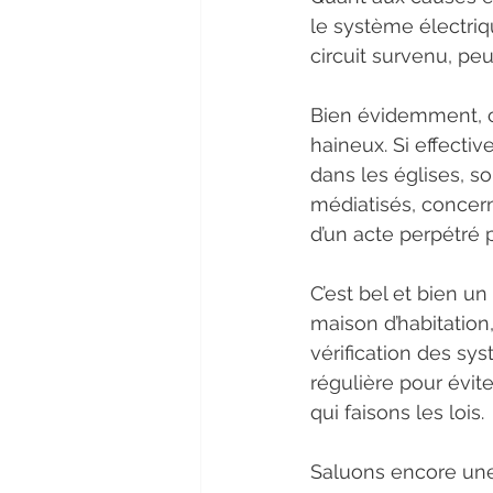
le système électriq
circuit survenu, peu
Bien évidemment, c
haineux. Si effecti
dans les églises, s
médiatisés, concern
d’un acte perpétré p
C’est bel et bien u
maison d’habitation
vérification des sys
régulière pour évit
qui faisons les lois.
Saluons encore une 