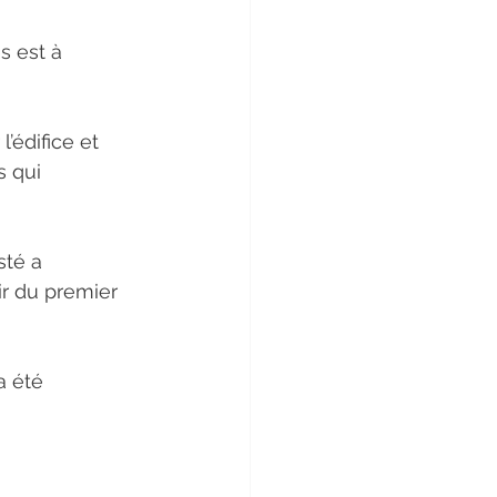
s est à 
’édifice et 
s qui 
sté a 
ir du premier 
a été 