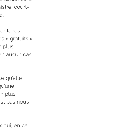
istre, court-
à.
entaires 
s « gratuits » 
n plus 
 en aucun cas 
e qu’elle 
qu’une 
n plus 
est pas nous 
 qui, en ce 