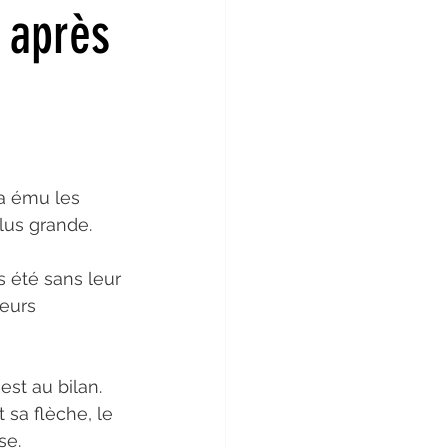
: après
rier 2022
Janvier 2022
in 2021
Mai 2021
 a ému les 
plus grande.
s été sans leur 
eurs 
est au bilan. 
 sa flèche, le 
se.