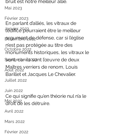
bruit est notre meilleur allié.
Mai 2023
Février 2023
En parlant d’alliés, les vitraux de 
Janvier 2023
l’édifice pourraient être le meilleur 
argument de défense, car si l’église 
Décembre 2022
n’est pas protégée au titre des 
Octobre 2022
monuments historiques, les vitraux le 
sont, car ils sont l’œuvre de deux 
Septembre 2022
Maîtres verriers de renom, 
Louis 
Aout 2022
Barille
t et 
Jacques Le Chevalier
. 
Juillet 2022
Juin 2022
Ce qui signifie qu’en théorie nul n’a le 
Mai 2022
droit de les détruire.
Avril 2022
Mars 2022
Février 2022