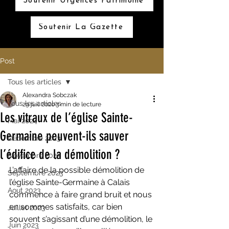
Soutenir Urgences Patrimoine
Soutenir La Gazette
Post
Tous les articles
Alexandra Sobczak
Tous les articles
29 juil. 2020
3 min de lecture
Les vitraux de l’église Sainte-
Mai 2024
Germaine peuvent-ils sauver
Décembre 2023
l’édifice de la démolition ?
Novembre 2023
L’affaire de la possible démolition de 
Septembre 2023
l’église Sainte-Germaine à Calais 
Aout 2023
commence à faire grand bruit et nous 
en sommes satisfaits, car bien 
Juillet 2023
souvent s’agissant d’une démolition, le 
Juin 2023