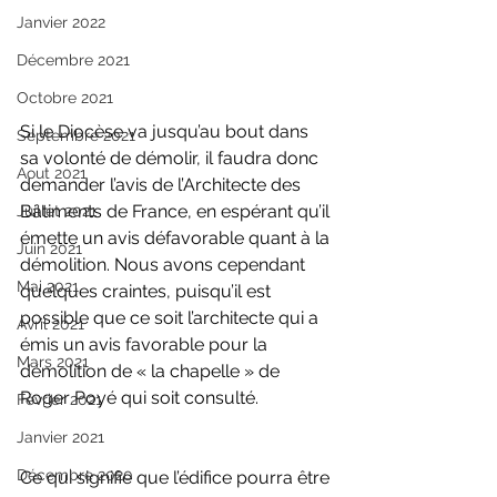
Janvier 2022
Décembre 2021
Octobre 2021
Si le Diocèse va jusqu’au bout dans 
Septembre 2021
sa volonté de démolir, il faudra donc 
Aout 2021
demander l’avis de l’Architecte des 
Bâtiments de France, en espérant qu’il 
Juillet 2021
émette un avis défavorable quant à la 
Juin 2021
démolition. Nous avons cependant 
Mai 2021
quelques craintes, puisqu’il est 
possible que ce soit l’architecte qui a 
Avril 2021
émis un avis favorable pour la 
Mars 2021
démolition de « la chapelle » de 
Roger Poyé qui soit consulté.
Février 2021
Janvier 2021
Décembre 2020
Ce qui signifie que l’édifice pourra être 