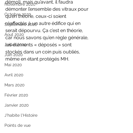
démoli, mais qu’avant, il faudra 
Novembre 2020
démonter l’ensemble des vitraux pour 
Octobre 2020
qu’en théorie, ceux-ci soient 
réaffectés à un autre édifice qui en 
Septembre 2020
serait dépourvu. Ça c’est en théorie, 
Aout 2020
car nous savons qu’en règle générale, 
les éléments « déposés » sont 
Juillet 2020
stockés dans un coin puis oubliés, 
Juin 2020
même en étant protégés MH.
Mai 2020
Avril 2020
Mars 2020
Février 2020
Janvier 2020
J'habite l'Histoire
Points de vue