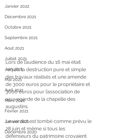
Janvier 2022
Décembre 2021
Octobre 2021
Septembre 2021
Aout 2021
Juillet 2021
Lors de l’audience du 16 mai était 
requis la destruction pure et simple 
Juin 2021
des travaux réalisés et une amende 
Mai 2021
de 3000 euros pour le propriétaire et 
Avril 2021
3000 euros pour l’association de 
sauvegarde de la chapelle des 
Mars 2021
augustins.
Février 2021
Le verdict est tombé comme prévu le 
Janvier 2021
28 juin et même si tous les 
Décembre 2020
défenseurs du patrimoine croyaient 