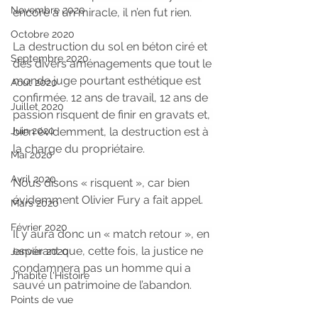
Novembre 2020
encore à un miracle, il n’en fut rien.
Octobre 2020
La destruction du sol en béton ciré et 
Septembre 2020
des divers aménagements que tout le 
monde juge pourtant esthétique est 
Aout 2020
confirmée. 12 ans de travail, 12 ans de 
Juillet 2020
passion risquent de finir en gravats et, 
bien évidemment, la destruction est à 
Juin 2020
la charge du propriétaire.
Mai 2020
Avril 2020
Nous disons « risquent », car bien 
évidemment Olivier Fury a fait appel.
Mars 2020
Février 2020
Il y aura donc un « match retour », en 
espérant que, cette fois, la justice ne 
Janvier 2020
condamnera pas un homme qui a 
J'habite l'Histoire
sauvé un patrimoine de l’abandon.
Points de vue