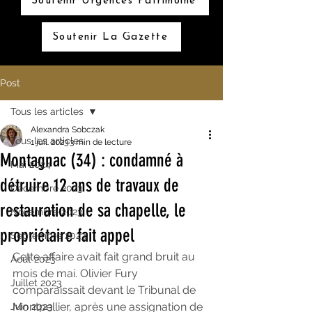
Soutenir Urgences Patrimoine
Soutenir La Gazette
Post
Tous les articles
Alexandra Sobczak
Tous les articles
1 juil. 2023
3 min de lecture
Montagnac (34) : condamné à
Mai 2024
détruire 12 ans de travaux de
Décembre 2023
restauration de sa chapelle, le
Novembre 2023
propriétaire fait appel
Septembre 2023
Cette affaire avait fait grand bruit au 
Aout 2023
mois de mai. Olivier Fury 
Juillet 2023
comparaissait devant le Tribunal de 
Montpellier, après une assignation de 
Juin 2023