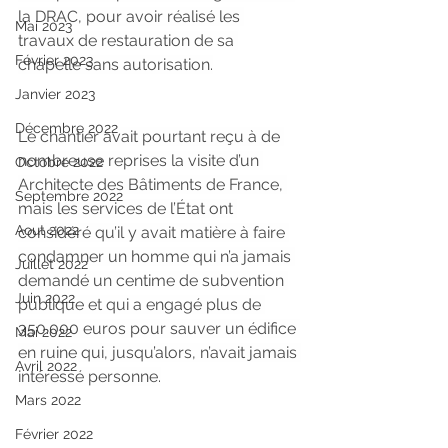
la DRAC, pour avoir réalisé les 
Mai 2023
travaux de restauration de sa 
Février 2023
chapelle sans autorisation.
Janvier 2023
Décembre 2022
Le chantier avait pourtant reçu à de 
nombreuse reprises la visite d’un 
Octobre 2022
Architecte des Bâtiments de France, 
Septembre 2022
mais les services de l’État ont 
Aout 2022
considéré qu’il y avait matière à faire 
condamner un homme qui n’a jamais 
Juillet 2022
demandé un centime de subvention 
Juin 2022
publique et qui a engagé plus de 
350.000 euros pour sauver un édifice 
Mai 2022
en ruine qui, jusqu’alors, n’avait jamais 
Avril 2022
intéressé personne.
Mars 2022
Février 2022