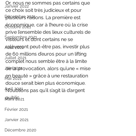
Or, nous ne sommes pas certains que 
Janvier 2022
ce choix soit très judicieux et pour 
Décembre 2021
plusieurs raisons. La première est 
économique, car à l’heure où la crise 
Octobre 2021
prive l’ensemble des lieux culturels de 
Septembre 2021
visiteurs et dont certains ne se 
relèveront peut-être pas, investir plus 
Aout 2021
de 60 millions d’euros pour un lifting 
Juillet 2021
complet nous semble être à la limite 
Juin 2021
de la provocation, alors qu’une « mise 
en beauté » grâce à une restauration 
Mai 2021
douce serait bien plus économique. 
Avril 2021
N’oublions pas qu’il s’agit là d’argent 
public.
Mars 2021
Février 2021
Janvier 2021
Décembre 2020