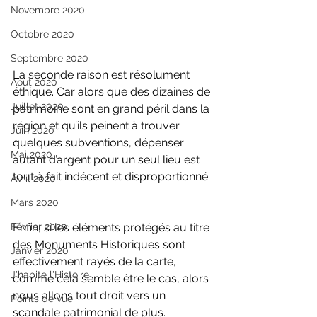
Novembre 2020
Octobre 2020
Septembre 2020
La seconde raison est résolument 
Aout 2020
éthique. Car alors que des dizaines de 
Juillet 2020
patrimoine sont en grand péril dans la 
région et qu’ils peinent à trouver 
Juin 2020
quelques subventions, dépenser 
Mai 2020
autant d’argent pour un seul lieu est 
tout à fait indécent et disproportionné.
Avril 2020
Mars 2020
Février 2020
Enfin, si les éléments protégés au titre 
des Monuments Historiques sont 
Janvier 2020
effectivement rayés de la carte, 
J'habite l'Histoire
comme cela semble être le cas, alors 
nous allons tout droit vers un 
Points de vue
scandale patrimonial de plus.