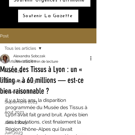
Soutenir Urgences Patrimoine
Soutenir La Gazette
Post
Tous les articles
Alexandra Sobczak
Tous les articles
1 févr. 2021
6 min de lecture
Musée des Tissus à Lyon : un «
Mai 2024
lifting » à 60 millions — est-ce
Décembre 2023
bien raisonnable ?
Novembre 2023
Il y a trois ans, la disparition 
Septembre 2023
programmée du Musée des Tissus à 
Aout 2023
Lyon avait fait grand bruit. Après bien 
des tribulations, c’est finalement la 
Juillet 2023
Région Rhône-Alpes qui l’avait 
Juin 2023