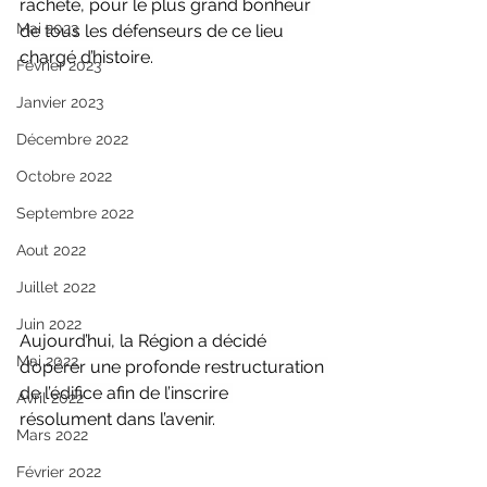
racheté, pour le plus grand bonheur 
Mai 2023
de tous les défenseurs de ce lieu 
chargé d’histoire.
Février 2023
Janvier 2023
Décembre 2022
Octobre 2022
Septembre 2022
Aout 2022
Juillet 2022
Juin 2022
Aujourd’hui, la Région a décidé 
Mai 2022
d’opérer une profonde restructuration 
de l’édifice afin de l’inscrire 
Avril 2022
résolument dans l’avenir.
Mars 2022
Février 2022