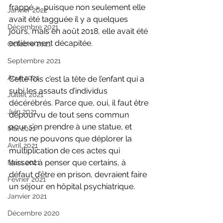
frappé », puisque non seulement elle 
Janvier 2022
avait été tagguée il y a quelques 
Décembre 2021
jours, mais en août 2018, elle avait été 
entièrement décapitée.
Octobre 2021
Septembre 2021
Aout 2021
Cette fois c’est la tête de l’enfant qui a 
subi les assauts d’individus 
Juillet 2021
décérébrés. Parce que, oui, il faut être 
Juin 2021
dépourvu de tout sens commun 
pour s’en prendre à une statue, et 
Mai 2021
nous ne pouvons que déplorer la 
Avril 2021
multiplication de ces actes qui 
laissent à penser que certains, à 
Mars 2021
défaut d’être en prison, devraient faire 
Février 2021
un séjour en hôpital psychiatrique.
Janvier 2021
Décembre 2020