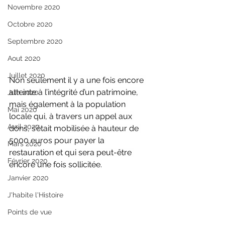
Novembre 2020
Octobre 2020
Septembre 2020
Aout 2020
Juillet 2020
Non seulement il y a une fois encore 
atteinte à l’intégrité d’un patrimoine, 
Juin 2020
mais également à la population 
Mai 2020
locale qui, à travers un appel aux 
Avril 2020
dons, s’était mobilisée à hauteur de 
5000 euros pour payer la 
Mars 2020
restauration et qui sera peut-être 
Février 2020
encore une fois sollicitée.
Janvier 2020
J'habite l'Histoire
Points de vue