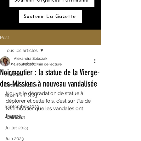
Soutenir Urgences Patrimoine
Soutenir La Gazette
Post
Tous les articles
Alexandra Sobczak
Tous les articles
1 août 2020
1 min de lecture
Noirmoutier : la statue de la Vierge-
Mai 2024
des-Missions à nouveau vandalisée
Décembre 2023
Nouvelle dégradation de statue à 
Novembre 2023
déplorer et cette fois, c’est sur l’île de 
Septembre 2023
Noirmoutier que les vandales ont 
frappé.
Aout 2023
Juillet 2023
Juin 2023