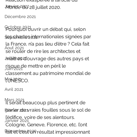
Janvier 2022
Monde
 du 28 juillet 2020. 
Décembre 2021
Octobre 2021
Pourquoi ouvrir un débat qui, selon 
les chartes internationales signées par 
Septembre 2021
la France, n’a pas lieu d’être ? Cela fait 
Aout 2021
se rouler de rire les architectes et 
maîtres d’ouvrage des autres pays et 
Juillet 2021
risque de mettre en péril le 
Juin 2021
classement au patrimoine mondial de 
Mai 2021
l’UNESCO. 
Avril 2021
Mars 2021
Il serait beaucoup plus pertinent de 
parler de vraies fouilles sous le sol de 
Février 2021
l’édifice, voire de ses alentours. 
Janvier 2021
Cologne, Geneve, Florence, etc. l’ont 
Décembre 2020
fait et c’est un résultat impressionnant 