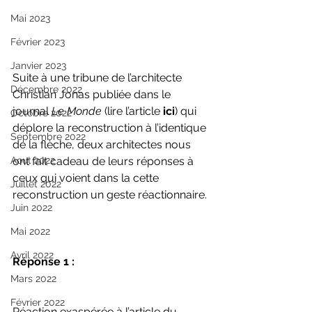
Mai 2023
Février 2023
Janvier 2023
Suite à une tribune de l’architecte 
Décembre 2022
Christian Jonas publiée dans le 
journal 
Le Monde
 (lire l’article 
ici
) qui 
Octobre 2022
déplore la reconstruction à l’identique 
Septembre 2022
de la flèche, deux architectes nous 
ont fait cadeau de leurs réponses à 
Aout 2022
ceux qui voient dans la cette 
Juillet 2022
reconstruction un geste réactionnaire.
Juin 2022
Mai 2022
Avril 2022
Réponse 1 :
Mars 2022
Février 2022
Réaction exaspérée à l’article du 