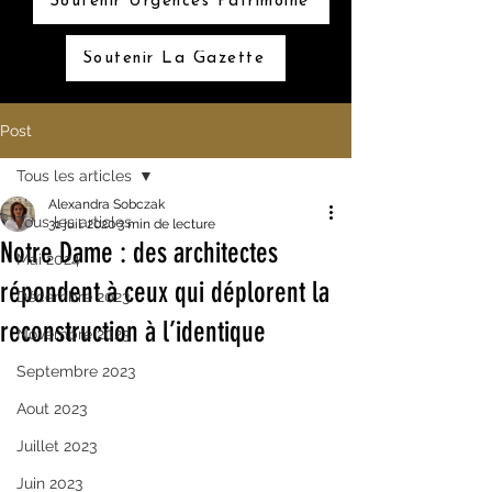
Soutenir Urgences Patrimoine
Soutenir La Gazette
Post
Tous les articles
Alexandra Sobczak
Tous les articles
31 juil. 2020
3 min de lecture
Notre Dame : des architectes
Mai 2024
répondent à ceux qui déplorent la
Décembre 2023
reconstruction à l’identique
Novembre 2023
Septembre 2023
Aout 2023
Juillet 2023
Juin 2023