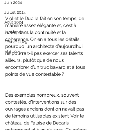
Juin 2024
Juillet 2024
Viollet le Duc l’a fait en son temps, de 
Août 2024
manière assez élégante et, c’est à 
noter, dans la continuité et la 
Janvier 2025
cohérence. On en a tous les détails, 
Février 2025
pourquoi un architecte d’aujourd’hui 
Mai 2025
ne pourrait-il pas exercer ses talents 
ailleurs, plutôt que de nous 
encombrer d’un truc bavard et à tous 
points de vue contestable ?
Des exemples nombreux, souvent 
contestés, d’interventions sur des 
ouvrages anciens dont on n’avait pas 
de témoins utilisables existent. Voir le 
château de Falaise de Decaris 
notamment et bien d’autres. Ce même 