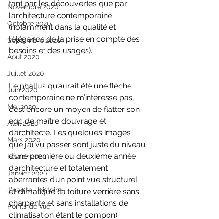
tant par les découvertes que par 
Novembre 2020
l’architecture contemporaine 
Octobre 2020
(notamment dans la qualité et 
l’élégance de la prise en compte des 
Septembre 2020
besoins et des usages).
Aout 2020
Juillet 2020
Le phallus qu’aurait été une flèche 
Juin 2020
contemporaine ne m’intéresse pas, 
Mai 2020
c’est encore un moyen de flatter son 
ego de maître d’ouvrage et 
Avril 2020
d’architecte. Les quelques images 
Mars 2020
que j’ai vu passer sont juste du niveau 
d’une première ou deuxième année 
Février 2020
d’architecture et totalement 
Janvier 2020
aberrantes d’un point vue structurel 
J'habite l'Histoire
et climatique (la toiture verrière sans 
charpente et sans installations de 
Points de vue
climatisation étant le pompon). 