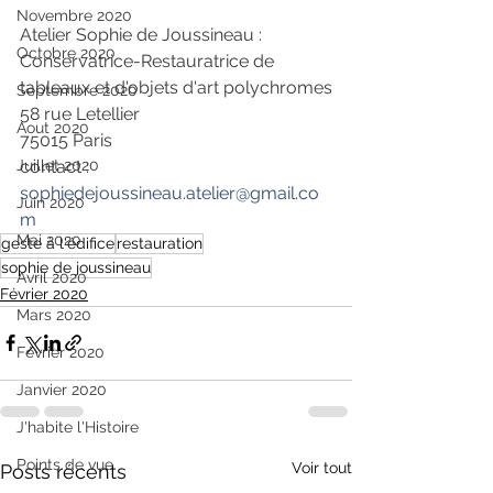
Novembre 2020
Atelier Sophie de Joussineau :
Octobre 2020
Conservatrice-Restauratrice de 
tableaux et d'objets d'art polychromes
Septembre 2020
58 rue Letellier
Aout 2020
75015 Paris
contact : 
Juillet 2020
sophiedejoussineau.atelier@gmail.co
Juin 2020
m
Mai 2020
geste à l'édifice
restauration
sophie de joussineau
Avril 2020
Février 2020
Mars 2020
Février 2020
Janvier 2020
J'habite l'Histoire
Points de vue
Voir tout
Posts récents