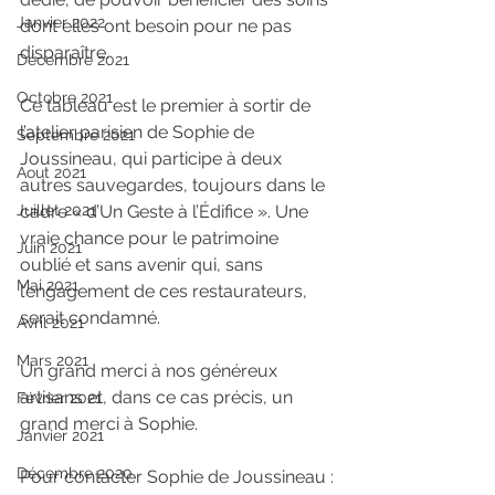
Janvier 2022
dont elles ont besoin pour ne pas 
disparaître.
Décembre 2021
Octobre 2021
Ce tableau est le premier à sortir de 
l’atelier parisien de Sophie de 
Septembre 2021
Joussineau, qui participe à deux 
Aout 2021
autres sauvegardes, toujours dans le 
cadre « d’Un Geste à l’Édifice ». Une 
Juillet 2021
vraie chance pour le patrimoine 
Juin 2021
oublié et sans avenir qui, sans 
Mai 2021
l’engagement de ces restaurateurs, 
serait condamné.
Avril 2021
Mars 2021
Un grand merci à nos généreux 
artisans et, dans ce cas précis, un 
Février 2021
grand merci à Sophie.
Janvier 2021
Décembre 2020
Pour contacter Sophie de Joussineau :