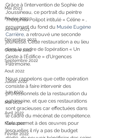
Grâce à l’intervention de Sophie de 
Mai 2023
Joussineau, ce portrait du peintre 
Février 2023
Théophile Poilpot intitulé « Céline » , 
provenant du fond du 
Musée Eugène 
Janvier 2023
Carrière,
 a retrouvé une seconde 
Décembre 2022
jeunesse. Cette restauration a eu lieu 
dans le cadre de l’opération « Un 
Octobre 2022
Geste à l’Édifice » d’Urgences 
Septembre 2022
Patrimoine.
Aout 2022
Nous rappelons que cette opération 
Juillet 2022
consiste à faire intervenir des 
Juin 2022
professionnels de la restauration du 
patrimoine, et que ces restaurations 
Mai 2022
sont gracieuses car effectuées dans 
Avril 2022
le cadre du mécénat de compétence. 
Cela permet à des œuvres pour 
Mars 2022
lesquelles il n’y a pas de budget 
Février 2022
dédié, de pouvoir bénéficier des soins 