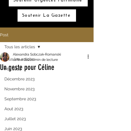
Soutenir Urgences Patrimoine
Soutenir La Gazette
Post
Tous les articles
Alexandra Sobczak-Romanski
Tous les articles
11 févr. 2020
1 min de lecture
Un geste pour Céline
Mai 2024
Décembre 2023
Novembre 2023
Septembre 2023
Aout 2023
Juillet 2023
Juin 2023