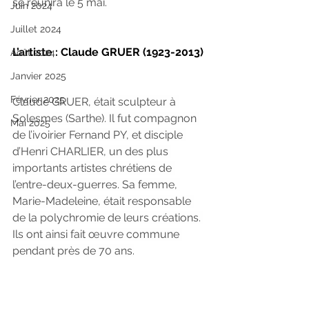
se réunira le 5 mai. 
Juin 2024
Juillet 2024
L’artiste : Claude GRUER (1923-2013)
Août 2024
Janvier 2025
Février 2025
Claude GRUER, était sculpteur à 
Solesmes (Sarthe). Il fut compagnon 
Mai 2025
de l’ivoirier Fernand PY, et disciple 
d’Henri CHARLIER, un des plus 
importants artistes chrétiens de 
l’entre-deux-guerres. Sa femme, 
Marie-Madeleine, était responsable 
de la polychromie de leurs créations. 
Ils ont ainsi fait œuvre commune 
pendant près de 70 ans.