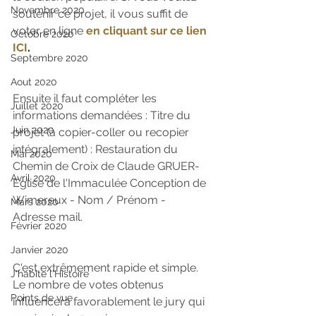
Novembre 2020
soutenir ce projet, il vous suffit de 
voter en ligne 
en cliquant sur ce lien 
Octobre 2020
ICI
.
Septembre 2020
Aout 2020
Ensuite il faut compléter les 
Juillet 2020
informations demandées : Titre du 
Juin 2020
projet (à copier-coller ou recopier 
intégralement) : Restauration du 
Mai 2020
Chemin de Croix de Claude GRUER- 
Avril 2020
Eglise de l'Immaculée Conception de 
Wimereux - Nom / Prénom - 
Mars 2020
Adresse mail.
Février 2020
Janvier 2020
C'est extrêmement rapide et simple. 
J'habite l'Histoire
Le nombre de votes obtenus 
Points de vue
influencera favorablement le jury qui 