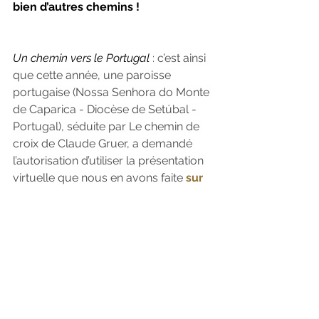
bien d’autres chemins !
Un chemin vers le Portugal
 : c’est ainsi 
que cette année, une paroisse 
portugaise (Nossa Senhora do Monte 
de Caparica - Diocèse de Setúbal - 
Portugal), séduite par Le chemin de 
croix de Claude Gruer, a demandé 
l’autorisation d’utiliser la présentation 
virtuelle que nous en avons faite 
sur 
notre site pour sa prière du 
Vendredi Saint.
Un chemin vers la littérature
 : les 
photos du chemin de Croix de Claude 
Gruer ont été publiées par l’auteur 
(aux Ed. Normand, 1976) avec les 