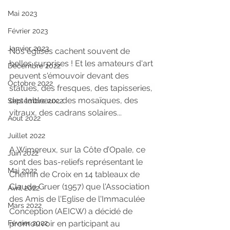
Mai 2023
Février 2023
Janvier 2023
Nos églises cachent souvent de 
belles surprises ! Et les amateurs d'art 
Décembre 2022
peuvent s'émouvoir devant des 
Octobre 2022
statues, des fresques, des tapisseries, 
des tableaux, des mosaïques, des 
Septembre 2022
vitraux, des cadrans solaires...
Aout 2022
Juillet 2022
A Wimereux, sur la Côte d’Opale, ce 
Juin 2022
sont des bas-reliefs représentant le 
Mai 2022
Chemin de Croix en 14 tableaux de 
Claude Gruer (1957) que l'Association 
Avril 2022
des Amis de l'Eglise de l'Immaculée 
Mars 2022
Conception (AEICW) a décidé de 
promouvoir en participant au 
Février 2022