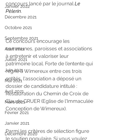
concours lancé par le journal 
Le 
Janvier 2022
Pèlerin
.
Décembre 2021
Octobre 2021
Septembre 2021
Ce concours encourage les 
communes, paroisses et associations 
Aout 2021
à entretenir et valoriser leur 
Juillet 2021
patrimoine local. Forte de l'entente qui 
Juin 2021
règne à Wimereux entre ces trois 
entités, l'association a déposé un 
Mai 2021
dossier de candidature intitulé : 
Avril 2021
Restauration du Chemin de Croix de 
Claude GRUER (Eglise de l'Immaculée 
Mars 2021
Conception de Wimereux).
Février 2021
Janvier 2021
Parmi les critères de sélection figure 
Décembre 2020
le soutien populaire. Si vous voulez 