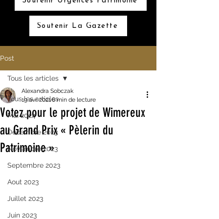
Soutenir Urgences Patrimoine
Soutenir La Gazette
Post
Tous les articles
Alexandra Sobczak
Tous les articles
19 avr. 2021
6 min de lecture
Votez pour le projet de Wimereux
Mai 2024
au Grand Prix « Pèlerin du
Décembre 2023
Patrimoine »
Novembre 2023
Septembre 2023
Aout 2023
Juillet 2023
Juin 2023