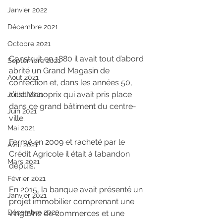
Janvier 2022
Décembre 2021
Octobre 2021
Construit en 1880 il avait tout d’abord 
Septembre 2021
abrité un Grand Magasin de 
Aout 2021
confection et, dans les années 50, 
c’est Monoprix qui avait pris place 
Juillet 2021
dans ce grand bâtiment du centre-
Juin 2021
ville.
Mai 2021
Fermé en 2009 et racheté par le 
Avril 2021
Crédit Agricole il était à l’abandon 
Mars 2021
depuis.
Février 2021
En 2015, la banque avait présenté un 
Janvier 2021
projet immobilier comprenant une 
Décembre 2020
vingtaine de commerces et une 