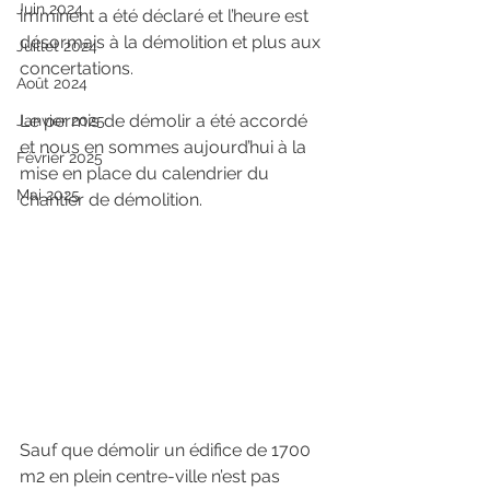
Juin 2024
imminent a été déclaré et l’heure est 
désormais à la démolition et plus aux 
Juillet 2024
concertations.
Août 2024
Le permis de démolir a été accordé 
Janvier 2025
et nous en sommes aujourd’hui à la 
Février 2025
mise en place du calendrier du 
Mai 2025
chantier de démolition.
Sauf que démolir un édifice de 1700 
m2 en plein centre-ville n’est pas 