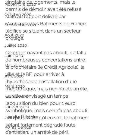
vingtaine de logements, mais le 
Novembre 2020
permis de démolir avait été refusé 
Octobre 2020
suite au rapport délivré par 
l’Architecte des Bâtiments de France, 
Septembre 2020
l’édifice se situant dans un secteur 
Aout 2020
protégé.
Juillet 2020
Ce projet n’ayant pas abouti, il a fallu 
Juin 2020
de nombreuses concertations entre 
Mai 2020
le propriétaire (le Crédit Agricole), la 
ville et l’ABF, pour arriver à 
Avril 2020
l’hypothèse de l’installation d’une 
Mars 2020
médiathèque, mais rien n’a été arrêté. 
La ville a envisagé un temps 
Février 2020
l’acquisition du bien pour 1 euro 
Janvier 2020
symbolique, mais cela n’a pas abouti 
J'habite l'Histoire
non plus. Quoiqu’il en soit, le bâtiment 
s’étant fortement dégradé faute 
Points de vue
d’entretien, un arrêté de péril 