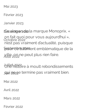
Mai 2023
Février 2023
Janvier 2023
Ce slogan de la marque Monoprix, « 
Décembre 2022
on fait quoi pour vous aujourd’hui », 
Octobre 2022
n’est pas vraiment d’actualité, puisque 
Septembre 2022
pour ce bâtiment emblématique de la 
ville, on ne peut plus rien faire.
Aout 2022
Juillet 2022
Une histoire à moult rebondissements 
qui ne se termine pas vraiment bien.
Juin 2022
Mai 2022
Avril 2022
Mars 2022
Février 2022