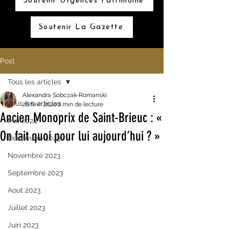
Soutenir Urgences Patrimoine
Soutenir La Gazette
Post
Tous les articles
Alexandra Sobczak-Romanski
Tous les articles
26 févr. 2020
2 min de lecture
Ancien Monoprix de Saint-Brieuc : «
Mai 2024
On fait quoi pour lui aujourd’hui ? »
Décembre 2023
Novembre 2023
Septembre 2023
Aout 2023
Juillet 2023
Juin 2023