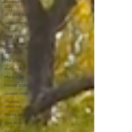
Novembre
2020
Octobre 2020
Septembre
2020
Aout 2020
Juillet 2020
Juin 2020
Mai 2020
Avril 2020
Mars 2020
Février 2020
Janvier 2020
J'habite
l'Histoire
Points de vue
Juin 2024
Juillet 2024