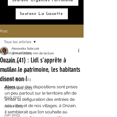
Soutenir Urgences Patrimoine
Soutenir La Gazette
Post
Tous les articles
Alexandra Sobczak
Tous les articles
31 mars 2022
5 min de lecture
Onzain (41) : Lidl s’apprête à
Mai 2024
mutiler le patrimoine, les habitants
Décembre 2023
disent non !
Novembre 2023
Alors
 que des dispositions sont prises 
Septembre 2023
un peu partout sur le territoire afin de 
Aout 2023
limiter la défiguration des entrées de 
nos villes et de nos villages, à Onzain, 
Juillet 2023
il semblerait que l’on souhaite au 
Juin 2023