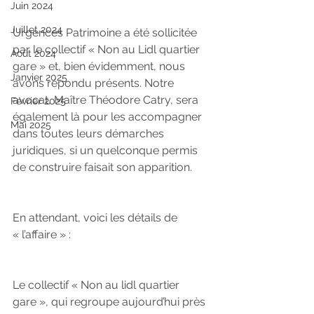
Juin 2024
Juillet 2024
Urgences Patrimoine a été sollicitée 
par le collectif « Non au Lidl quartier 
Août 2024
gare » et, bien évidemment, nous 
Janvier 2025
avons répondu présents. Notre 
avocat, Maître Théodore Catry, sera 
Février 2025
également là pour les accompagner 
Mai 2025
dans toutes leurs démarches 
juridiques, si un quelconque permis 
de construire faisait son apparition.
En attendant, voici les détails de 
« l’affaire » :
Le collectif « Non au lidl quartier 
gare », qui regroupe aujourd’hui près 