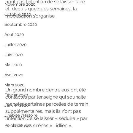
n’ont pas l’intention de se laisser faire 
Novembre 2020
et, depuis quelques semaines, la 
Octobre 2020
mobilisation s’organise.
Septembre 2020
Aout 2020
Juillet 2020
Juin 2020
Mai 2020
Avril 2020
Mars 2020
Un grand nombre d’entre eux ont été 
Février 2020
contactés par l’enseigne qui souhaite 
racheter certaines parcelles de terrain 
Janvier 2020
supplémentaires, mais ils n’ont pas 
J'habite l'Histoire
l’intention de se laisser « séduire » par 
le chant des sirènes « Lidlien ».
Points de vue