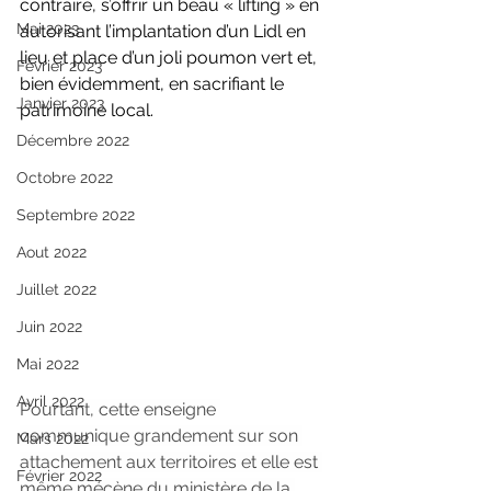
contraire, s’offrir un beau « lifting » en 
Mai 2023
autorisant l’implantation d’un Lidl en 
lieu et place d’un joli poumon vert et, 
Février 2023
bien évidemment, en sacrifiant le 
Janvier 2023
patrimoine local.
Décembre 2022
Octobre 2022
Septembre 2022
Aout 2022
Juillet 2022
Juin 2022
Mai 2022
Avril 2022
Pourtant, cette enseigne 
communique grandement sur son 
Mars 2022
attachement aux territoires et elle est 
Février 2022
même mécène du ministère de la 