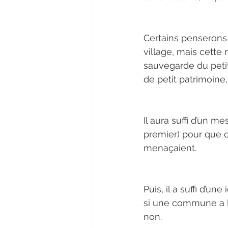
Certains penserons 
village, mais cette
sauvegarde du petit 
de petit patrimoine,
Il aura suffi d’un m
premier) pour que 
menaçaient.
Puis, il a suffi d’un
si une commune a le
non.