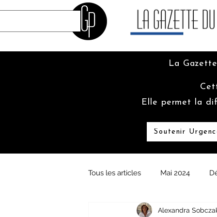
La Gazette
Cet
Elle permet la di
Soutenir Urgenc
Tous les articles
Mai 2024
D
Alexandra Sobcza
Juin 2023
Mai 2023
Fé