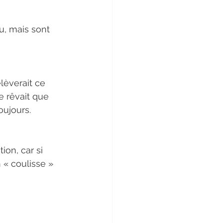
u, mais sont 
lèverait ce 
e rêvait que 
oujours.
on, car si 
« coulisse » 