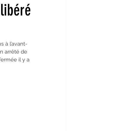
libéré
rier 2022
Janvier 2022
s à l’avant-
in 2021
Mai 2021
n arrêté de 
fermée il y a 