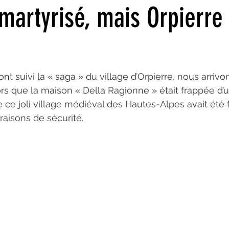
martyrisé, mais Orpierre 
Juin 2022
Mai 2022
Avril 2022
Mars 2022
Fév
nt suivi la « saga » du village d’Orpierre, nous arrivon
21
Septembre 2021
Aout 2021
Juillet 2021
Ju
ors que la maison « Della Ragionne » était frappée d’u
de ce joli village médiéval des Hautes-Alpes avait été 
raisons de sécurité.