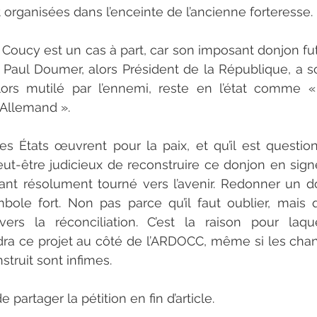
 organisées dans l’enceinte de l’ancienne forteresse.
Coucy est un cas à part, car son imposant donjon fut d
 Paul Doumer, alors Président de la République, a s
alors mutilé par l’ennemi, reste en l’état comme «
 Allemand ».
es États œuvrent pour la paix, et qu’il est questio
peut-être judicieux de reconstruire ce donjon en signe
lant résolument tourné vers l’avenir. Redonner un d
bole fort. Non pas parce qu’il faut oublier, mais qu’
e vers la réconciliation. C’est la raison pour laq
dra ce projet au côté de l’ARDOCC, même si les chan
struit sont infimes.
 partager la pétition en fin d’article.