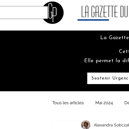
La Gazette
Cet
Elle permet la di
Soutenir Urgenc
Tous les articles
Mai 2024
D
Alexandra Sobcza
Juin 2023
Mai 2023
Fé