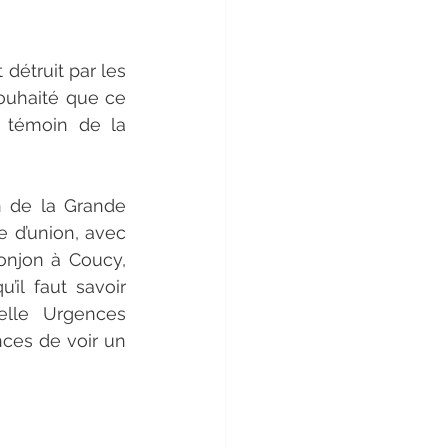
étruit par les 
ouhaité que ce 
 témoin de la 
n de la Grande 
 d’union, avec 
onjon à Coucy, 
il faut savoir 
uelle Urgences 
ces de voir un 