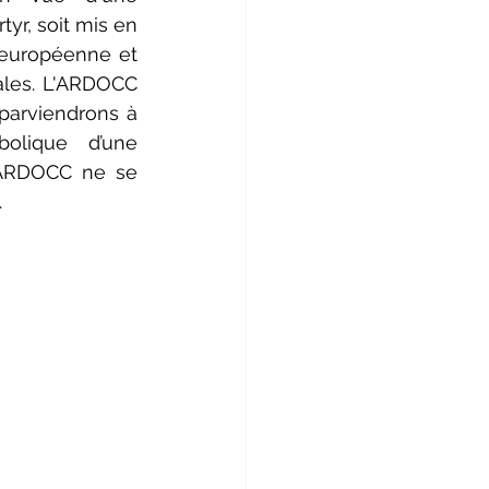
yr, soit mis en 
 européenne et 
les. L'ARDOCC 
parviendrons à 
olique d’une 
l’ARDOCC ne se 
.