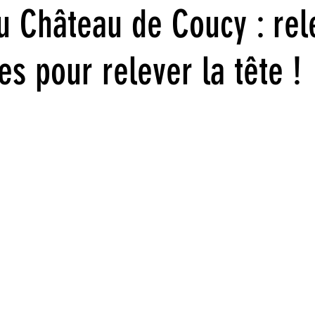
u Château de Coucy : rel
Juin 2022
Mai 2022
Avril 2022
Mars 2022
Fév
es pour relever la tête !
21
Septembre 2021
Aout 2021
Juillet 2021
Ju