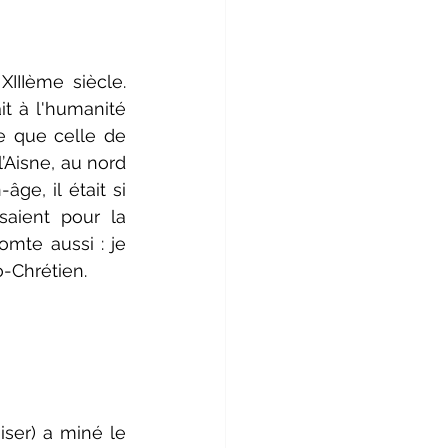
IIème siècle. 
t à l'humanité 
e que celle de 
Aisne, au nord 
e, il était si 
aient pour la 
mte aussi : je 
-Chrétien.
er) a miné le 