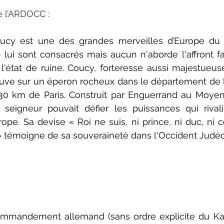
e l’ARDOCC :
cy est une des grandes merveilles d’Europe du XI
 lui sont consacrés mais aucun n'aborde l'affront fai
l'état de ruine. Coucy, forteresse aussi majestueus
uve sur un éperon rocheux dans le département de l’
0 km de Paris. Construit par Enguerrand au Moyen-âg
eigneur pouvait défier les puissances qui rivalis
ope. Sa devise « Roi ne suis, ni prince, ni duc, ni co
 » témoigne de sa souveraineté dans l'Occident Judéo
ommandement allemand (sans ordre explicite du Kais