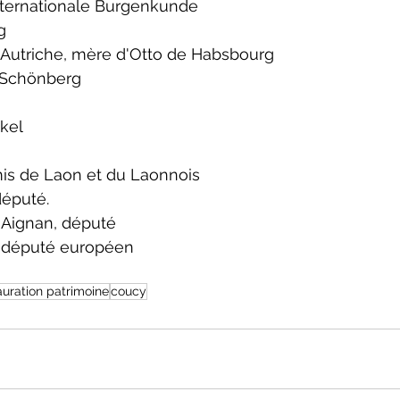
Internationale Burgenkunde
g
 d'Autriche, mère d'Otto de Habsbourg
-Schönberg
kel
mis de Laon et du Laonnois
député.
 Aignan, député
, député européen
auration patrimoine
coucy