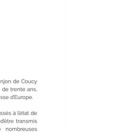
onjon de Coucy 
de trente ans, 
esse d’Europe.
és à l’état de 
’être transmis 
e nombreuses 