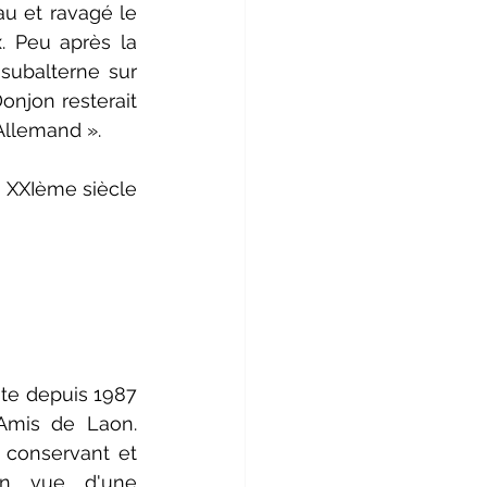
u et ravagé le 
x. Peu après la 
subalterne sur 
njon resterait 
Allemand ».
u XXIème siècle 
te depuis 1987 
mis de Laon. 
conservant et 
n vue d'une 