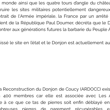
 monde ainsi que les quatre tours d’angle du châtea
détruire les sites militaires potentiellement dangereu
etrait de l'Armée impériale, la France par un arrêté 
nt de la République Paul Doumer, décréta que le Do
ntrer aux générations futures la barbarie du Peuple 
issé le site en l’état et le Donjon est actuellement a
 la Reconstruction du Donjon de Coucy (ARDOCC) exis
n 400 membres car elle est associée avec Les A
à ce que ce tas de pierres soit enfin déblayé en 
mbreuses pierres de parement récupérables e