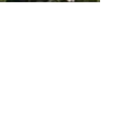
Alexandra Sobczak
8 oct. 2021
1 min de lecture
Sauvons les meubles de la
Rochepot : ils rendent leur
carte d’électeur.
Le collectif « sauvons les meubles »
s’est mobilisé une fois encore pour