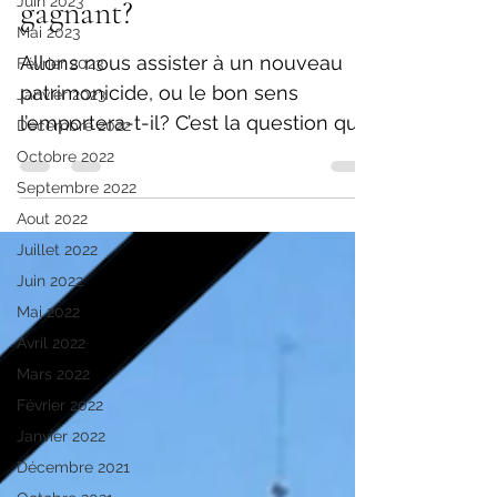
Juin 2023
gagnant?
Mai 2023
Allons nous assister à un nouveau
Février 2023
patrimonicide, ou le bon sens
Janvier 2023
l’emportera-t-il? C’est la question qui
Décembre 2022
nous anime depuis quelques jours,...
Octobre 2022
Septembre 2022
Aout 2022
Juillet 2022
Juin 2022
Mai 2022
Avril 2022
Mars 2022
Février 2022
Janvier 2022
Décembre 2021