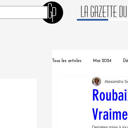
Tous les articles
Mai 2024
Dé
Alexandra S
post
Juin 2023
Mai 2023
Fé
)
1 post
Roubaix
t
st
Aout 2022
Juillet 2022
posts
Vraime
posts
osts
osts
Dernière mise à jou