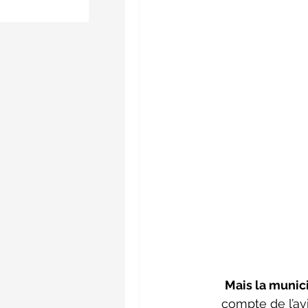
 posts
Mais la munici
compte de l’av