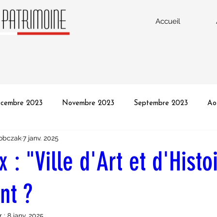
Accueil
cembre 2023
Novembre 2023
Septembre 2023
Ao
obczak
7 janv. 2025
vrier 2023
Janvier 2023
Décembre 2022
Octobre 2
 : "Ville d'Art et d'Histo
Juin 2022
Mai 2022
Avril 2022
Mars 2022
Fé
nt ?
r :
8 janv. 2025