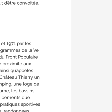
t d’être convoitée.
et 1971 par les 
rogrammes de la Ve 
 du Front Populaire 
proximité aux 
 ainsi qu’appelés 
Château Thierry un 
mping, une loge de 
arne, les bassins 
équipements que 
pratiques sportives 
de, randonnées, 