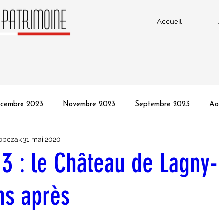
Accueil
cembre 2023
Novembre 2023
Septembre 2023
Ao
obczak
31 mai 2020
vrier 2023
Janvier 2023
Décembre 2022
Octobre 2
 3 : le Château de Lagny-
Juin 2022
Mai 2022
Avril 2022
Mars 2022
Fé
ns après