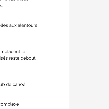
s.
lles aux alentours 
emplacent le 
isés reste debout, 
lub de canoë.
 complexe 