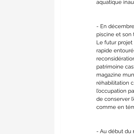
aquatique inau
- En décembre 
piscine et son
Le futur projet
rapide entouré
reconsidératio
patrimoine cas
magazine munic
réhabilitation c
l’occupation p
de conserver l
comme en témoi
- Au début du 