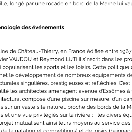
lle, longé par une rocade en bord de la Marne lui vau
onologie des événements
ine de Château-Thierry, en France édifiée entre 1967 
ivier VAUDOU et Reymond LUTHI s’inscrit dans les p
popularisent les sports et les loisirs. Cette politique
met le développement de nombreux équipements de 
turales singulières, prestigieuses et réfléchies. C’est
alité les architectes aménagent avenue d’Essômes à 
tectural composé d’une piscine sur mesure, d’un ca
és sur un vaste site naturel, proche des bords de la M
s et une vue privilégiés sur la rivière ;   les divers 
 projet mutualisent ainsi leurs moyens au service des 
de la natation et compétitions) et de loisirs (baigna