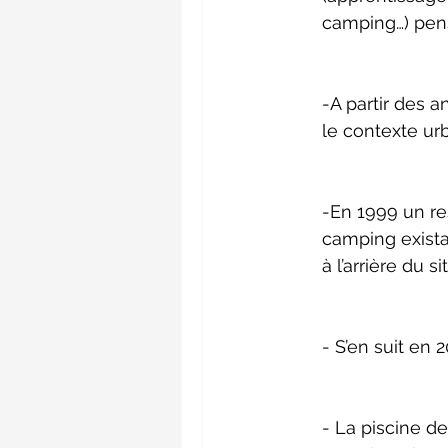
camping…) pens
-A partir des 
le contexte ur
-En 1999 un re
camping existan
à l’arrière du s
- S’en suit en
- La piscine d