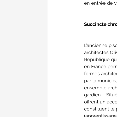
en entrée de vi
Succincte chr
L’ancienne pisc
architectes Ol
République qui 
en France per
formes architec
par la municip
ensemble archi
gardien …. Situ
offrent un accè
constituent le
(apprentissage 