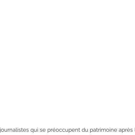
21
Septembre 2021
Aout 2021
Juillet 2021
Juin
journalistes qui se préoccupent du patrimoine après le