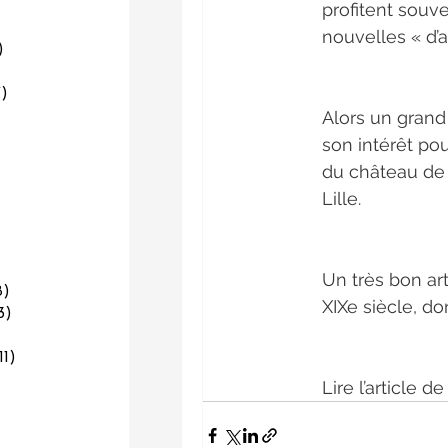
posts
profitent souv
posts
nouvelles « d’a
)
5 posts
 posts
7)
7 posts
Alors un grand
sts
osts
son intérêt pou
ts
du château de 
osts
Lille.
sts
posts
posts
2 posts
Un très bon art
8)
8 posts
XIXe siècle, do
3)
13 posts
4 posts
11)
11 posts
posts
Lire l’article de
9 posts
posts
osts