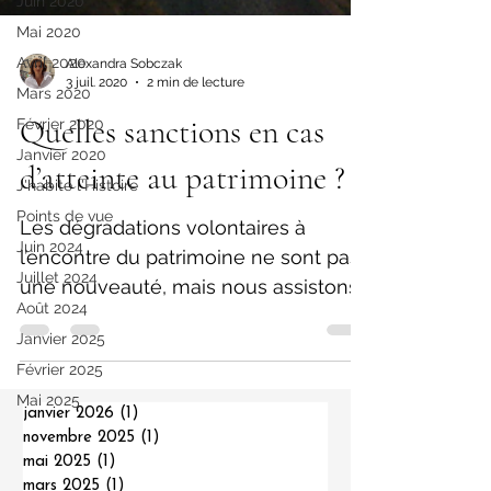
Juin 2020
Mai 2020
Avril 2020
Mars 2020
Alexandra Sobczak
3 juil. 2020
2 min de lecture
Février 2020
Quelles sanctions en cas
Janvier 2020
J'habite l'Histoire
d’atteinte au patrimoine ?
Points de vue
Juin 2024
Les dégradations volontaires à
Juillet 2024
l’encontre du patrimoine ne sont pas
Août 2024
une nouveauté, mais nous assistons
Janvier 2025
en ce moment à une
Février 2025
recrudescence...
Mai 2025
janvier 2026
(1)
1 post
novembre 2025
(1)
1 post